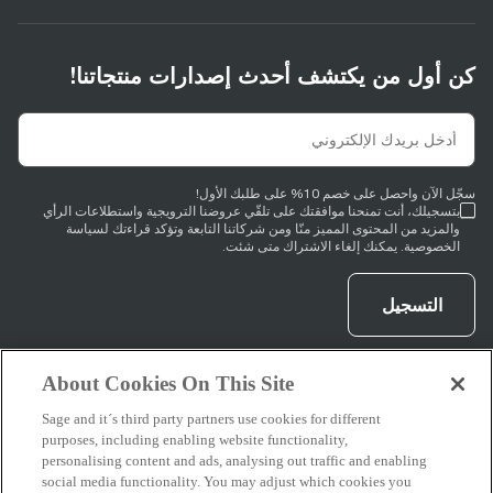
كن أول من يكتشف أحدث إصدارات منتجاتنا!
سجّل الآن واحصل على خصم 10% على طلبك الأول!
بتسجيلك، أنت تمنحنا موافقتك على تلقّي عروضنا الترويجية واستطلاعات الرأي
والمزيد من المحتوى المميز منّا ومن شركاتنا التابعة وتؤكد قراءتك لسياسة
الخصوصية. يمكنك إلغاء الاشتراك متى شئت.
التسجيل
About Cookies On This Site
)
opens in new tab
)
opens in new tab
instagram
)
opens in new tab
youtube
(
facebook
(
(
Sage and it´s third party partners use cookies for different
purposes, including enabling website functionality,
personalising content and ads, analysing out traffic and enabling
social media functionality. You may adjust which cookies you
الدعم